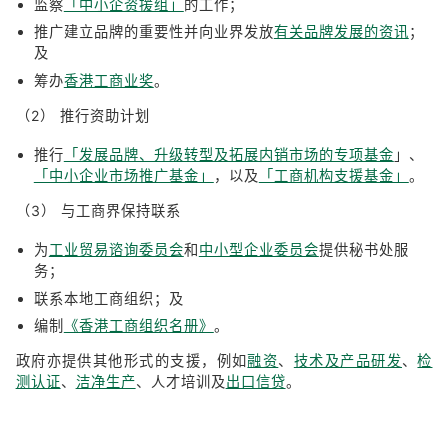
监察
「中小企资援组」
的工作；
推广建立品牌的重要性并向业界发放
有关品牌发展的资讯
；
及
筹办
香港工商业奖
。
（2） 推行资助计划
推行
「发展品牌、升级转型及拓展内销市场的专项基金
」、
「中小企业市场推广基金」
，以及
「工商机构支援基金」
。
（3） 与工商界保持联系
为
工业贸易谘询委员会
和
中小型企业委员会
提供秘书处服
务；
联系本地工商组织；及
编制
《香港工商组织名册》
。
政府亦提供其他形式的支援，例如
融资
、
技术及产品研发
、
检
测认证
、
洁净生产
、人才培训及
出口信贷
。