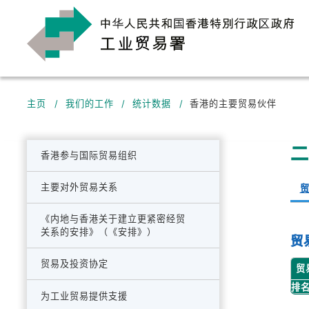
跳至主要内容
主页
/
我们的工作
/
统计数据
/
香港的主要贸易伙伴
香港参与国际贸易组织
香港的贸易政策
主要对外贸易关系
中国香港参与世界贸易组织
中国内地资讯专页
《内地与香港关于建立更紧密经贸
（世贸组织）
关系的安排》（《安排》）
香港与内地的贸易关系
贸
欧洲联盟（欧盟）资讯专页
概观
中国香港参与亚太区经济合作
香港与内地的贸易统计
货物贸易
香港与欧洲联盟的贸易关系
世贸组织与中国香港
贸易及投资协定
组织（亚太经合组织）、经济
贸
美洲资讯专页
商业资料通告-中国内地商贸政
合作及发展组织（经合组织）
欧洲联盟的反倾销行动
主要承诺和谈判
排
策法规资料
服务贸易
美国
下贸易委员会以及太平洋经济
香港的自由贸易协定（自贸协
为工业贸易提供支援
东南亚国家联盟（东盟）资讯
非农业产品市场准入
主要技术规例
部长级会议
合作议会
定）
香港与美国的贸易关系
粤港澳大湾区标准（「湾区标
加拿大