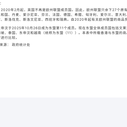
：
自2020年2月起，英国不再是欧州联盟成员国。因此，欧州联盟只余下27个
共和国、丹麦、爱沙尼亚、芬兰、法国、德国、希腊、匈牙利、爱尔兰、意大利
亚、斯洛伐克、斯洛文尼亚、西班牙和瑞典。自2020年起有关欧州联盟的商品
口
产品出口
口
东帝汶于2025年10月26日成为东盟第11个成员。现在东盟全体成员国包括
名
名
名
国家／地区
国家／地区
国家／地区
货值（百万港元）
货值（百万港元）
货值（百万港元）
加坡、泰国、东帝汶和越南（统称为东盟（11））。本表中所载香港与东盟的
字进行比较。
来源： 政府统计处