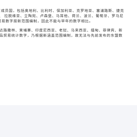
原有成员国，包括奥地利、比利时、保加利亚、克罗地亚、塞浦路斯、捷克
、 拉脱维亚、立陶宛、卢森堡、马耳他、荷兰、波兰、葡萄牙、罗马尼
贸易数字按新范围编制，因此不能与早年的数字相比。
文莱达路撒林、柬埔寨、印度尼西亚、老挝、马来西亚、缅甸、菲律宾、新
所占百分比
所占百分比
所占百分比
商品贸易统计数字，乃根据新涵盖范围编制，故无法与先前发布的东盟数