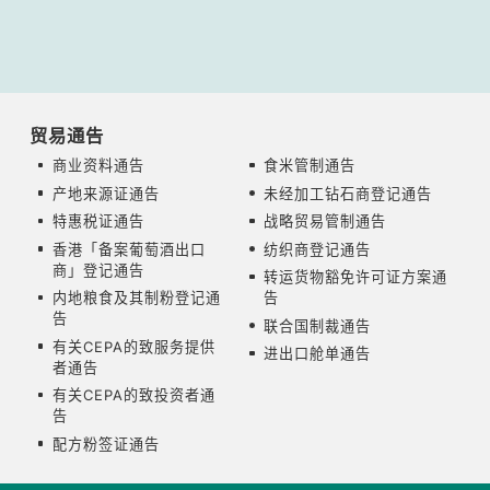
贸易通告
商业资料通告
食米管制通告
产地来源证通告
未经加工钻石商登记通告
特惠税证通告
战略贸易管制通告
香港「备案葡萄酒出口
纺织商登记通告
商」登记通告
转运货物豁免许可证方案通
内地粮食及其制粉登记通
告
告
联合国制裁通告
有关CEPA的致服务提供
进出口舱单通告
者通告
有关CEPA的致投资者通
告
配方粉签证通告