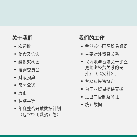
关于我们
我们的工作
欢迎辞
香港参与国际贸易组织
使命及信念
主要对外贸易关系
组织架构图
《内地与香港关于建立
更紧密经贸关系的安
谘询委员会
排》（《安排》）
财政预算
贸易及投资协定
服务承诺
为工业贸易提供支援
历史
进出口管制及签证
种族平等
统计数据
年度整合开放数据
计划
（包含空间数据计划）